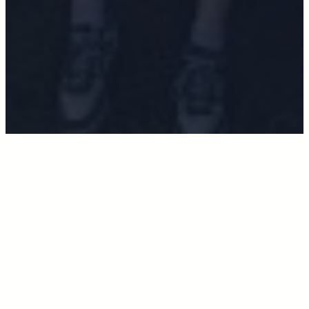
Jogi’s
Jonkvrouwen en ridders van 12