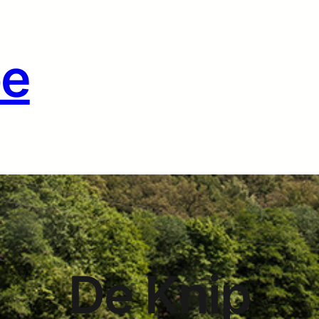
be
De Knip