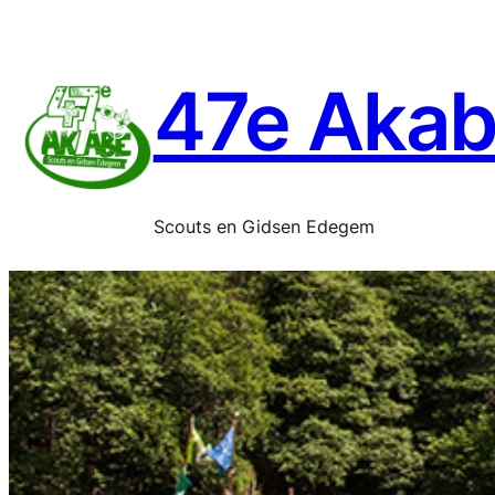
Ga
naar
de
47e Aka
inhoud
Scouts en Gidsen Edegem