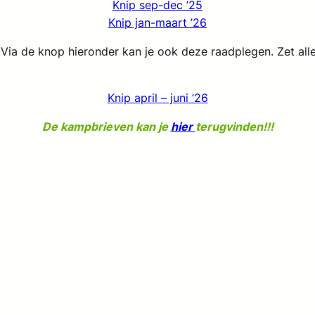
Knip sep-dec ’25
Knip jan-maart ’26
! Via de knop hieronder kan je ook deze raadplegen. Zet all
Knip april – juni ’26
De kampbrieven kan je
hier
terugvinden!!!