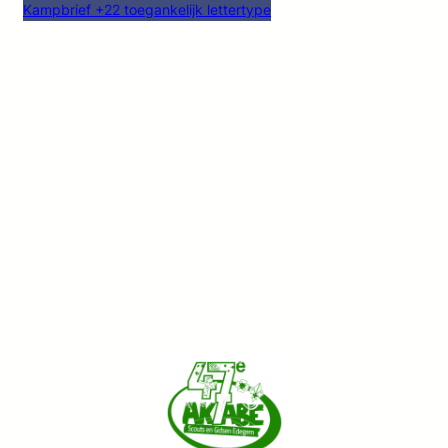
Kampbrief +22 toegankelijk lettertype